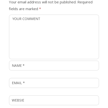
i
Your email address will not be published.
Required
g
fields are marked
*
a
t
i
o
n