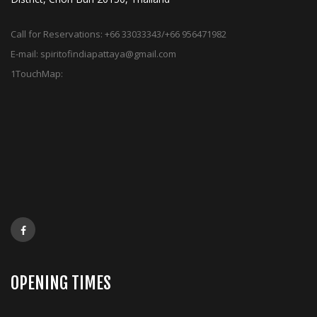
Call for Reservations:
+66 33033343/+66 956471982
E-mail:
spiritofindiapattaya@gmail.com
1TouchMap:
OPENING TIMES