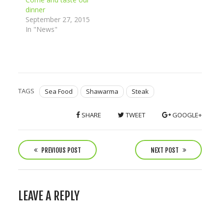
dinner
September 27, 2015
In "News"
TAGS
Sea Food
Shawarma
Steak
SHARE
TWEET
GOOGLE+
P
o
PREVIOUS POST
NEXT POST
s
t
n
LEAVE A REPLY
a
v