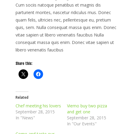
Cum sociis natoque penatibus et magnis dis
parturient montes, nascetur ridiculus mus. Donec
quam felis, ultricies nec, pellentesque eu, pretium
quis, sem. Nulla consequat massa quis enim. Donec
vitae sapien ut libero venenatis faucibus Nulla
consequat massa quis enim. Donec vitae sapien ut
libero venenatis faucibus
Share this:
Related
Chef meeting his lovers
Viemo buy two pizza
September 28, 2015
and get one
In "News"
September 28, 2015
In "Our Events"
Come and taste our