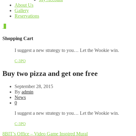
About Us
Gallery
Reservations
0
Shopping Cart
I suggest a new strategy to you… Let the Wookie win.
C-3PO
Buy two pizza and get one free
September 28, 2015
By
admin
News
0
I suggest a new strategy to you… Let the Wookie win.
C-3PO
8BIT’s Office – Video Game Inspired Mural