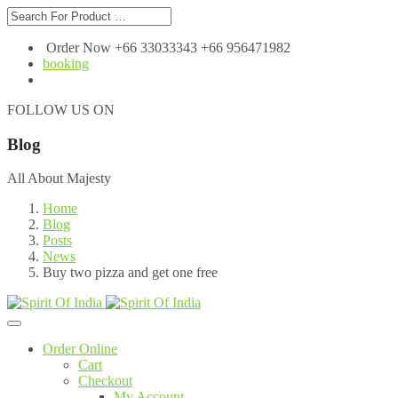
Order Now +66 33033343 +66 956471982
booking
FOLLOW US ON
Blog
All About Majesty
Home
Blog
Posts
News
Buy two pizza and get one free
Order Online
Cart
Checkout
My Account