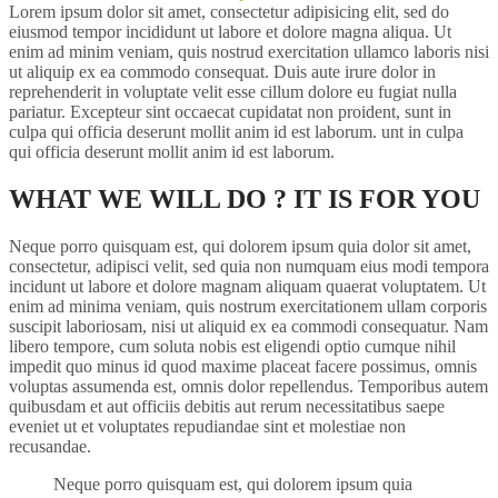
Lorem ipsum dolor sit amet, consectetur adipisicing elit, sed do
eiusmod tempor incididunt ut labore et dolore magna aliqua. Ut
enim ad minim veniam, quis nostrud exercitation ullamco laboris nisi
ut aliquip ex ea commodo consequat. Duis aute irure dolor in
reprehenderit in voluptate velit esse cillum dolore eu fugiat nulla
pariatur. Excepteur sint occaecat cupidatat non proident, sunt in
culpa qui officia deserunt mollit anim id est laborum. unt in culpa
qui officia deserunt mollit anim id est laborum.
WHAT WE WILL DO ? IT IS FOR YOU
Neque porro quisquam est, qui dolorem ipsum quia dolor sit amet,
consectetur, adipisci velit, sed quia non numquam eius modi tempora
incidunt ut labore et dolore magnam aliquam quaerat voluptatem. Ut
enim ad minima veniam, quis nostrum exercitationem ullam corporis
suscipit laboriosam, nisi ut aliquid ex ea commodi consequatur. Nam
libero tempore, cum soluta nobis est eligendi optio cumque nihil
impedit quo minus id quod maxime placeat facere possimus, omnis
voluptas assumenda est, omnis dolor repellendus. Temporibus autem
quibusdam et aut officiis debitis aut rerum necessitatibus saepe
eveniet ut et voluptates repudiandae sint et molestiae non
recusandae.
Neque porro quisquam est, qui dolorem ipsum quia